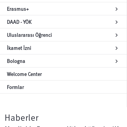
Erasmus+
chevron_right
DAAD - YÖK
chevron_right
Uluslararası Öğrenci
chevron_right
İkamet İzni
chevron_right
Bologna
chevron_right
Welcome Center
Formlar
Haberler