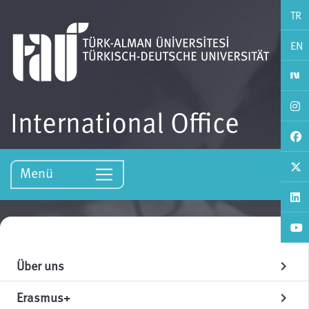
TR
EN
International Office
Menü
Über uns
chevron_right
Erasmus+
chevron_right