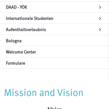
DAAD - YÖK
chevron_right
Internationale Studenten
chevron_right
Aufenthaltserlaubnis
chevron_right
Bologna
Welcome Center
Formulare
Mission and Vision