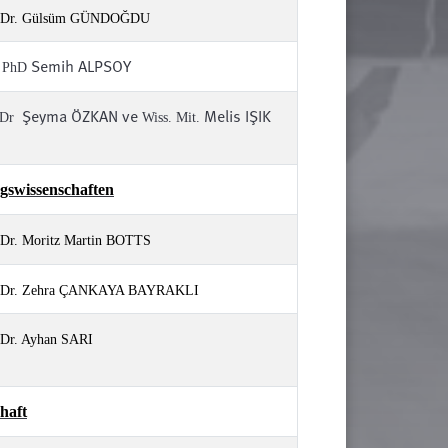
f. Dr. Gülsüm GÜNDOĞDU
Semih ALPSOY
. PhD
Şeyma ÖZKAN ve
Melis IŞIK
 Dr
Wiss. Mit.
ngswissenschaften
. Dr. Moritz Martin BOTTS
f. Dr. Zehra ÇANKAYA BAYRAKLI
 Dr. Ayhan SARI
haft