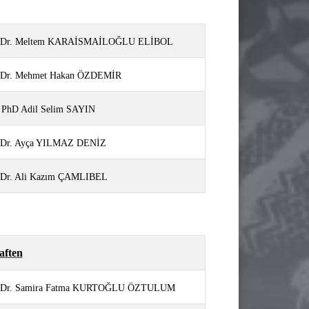
f. Dr. Meltem KARAİSMAİLOĞLU ELİBOL
f. Dr. Mehmet Hakan ÖZDEMİR
. PhD Adil Selim SAYIN
 Dr.
Ayça YILMAZ DENİZ
. Dr. Ali Kazım ÇAMLIBEL
aften
f. Dr. Samira Fatma KURTOĞLU ÖZTULUM