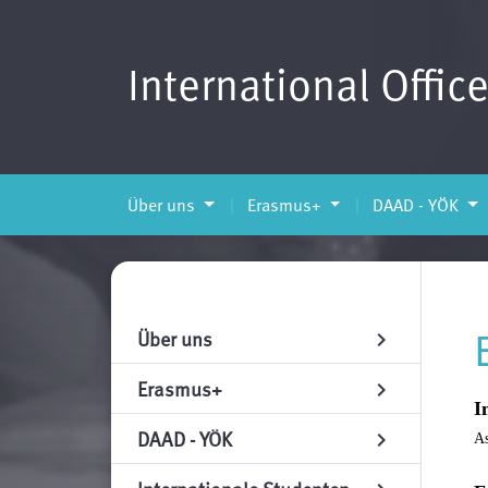
International Offic
Über uns
Erasmus+
DAAD - YÖK
Über uns
chevron_right
Erasmus+
chevron_right
I
DAAD - YÖK
chevron_right
As