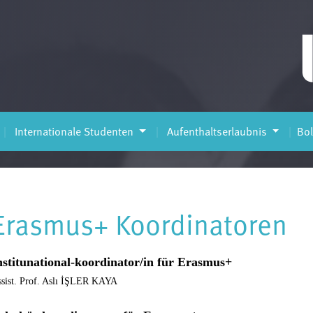
e
Internationale Studenten
Aufenthaltserlaubnis
Bo
Erasmus+ Koordinatoren
nstitunational-
koordinator/in
für Erasmus+
sist. Prof. Aslı İŞLER KAYA