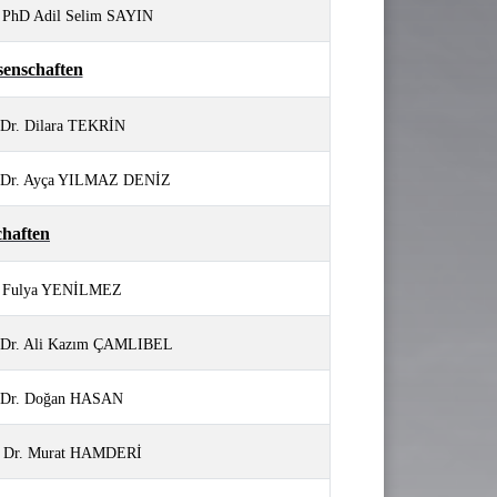
. PhD
Adil Selim SAYIN
senschaften
 Dr. Dilara TEKRİN
. Dr. Ayça YILMAZ DENİZ
chaften
.
Fulya YENİLMEZ
. Dr. Ali Kazım ÇAMLIBEL
. Dr. Doğan HASAN
. Dr. Murat HAMDERİ