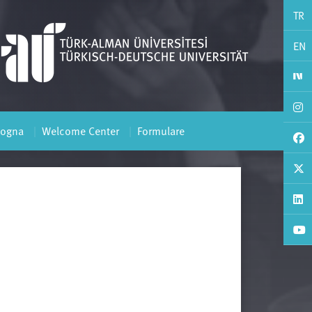
TR
EN
logna
Welcome Center
Formulare