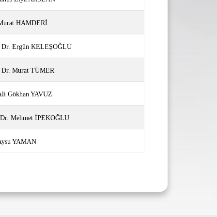
. Murat HAMDERİ
z. Dr. Ergün KELEŞOĞLU
. Dr. Murat TÜMER
 Ali Gökhan YAVUZ
f. Dr. Mehmet İPEKOĞLU
. Aysu YAMAN