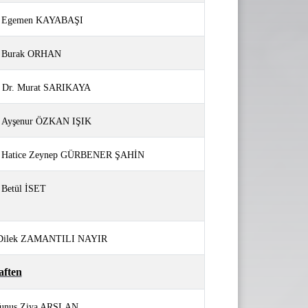
Egemen KAYABAŞI
Burak ORHAN
. Dr. Murat SARIKAYA
Ayşenur ÖZKAN IŞIK
Hatice Zeynep GÜRBENER ŞAHİN
Betül İSET
 Dilek ZAMANTILI NAYIR
aften
.Yunus Ziya ARSLAN