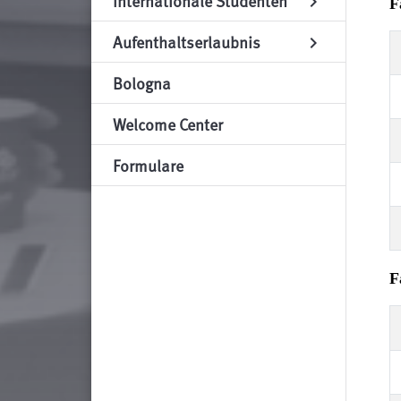
Internationale Studenten
chevron_right
F
Aufenthaltserlaubnis
chevron_right
Bologna
Welcome Center
Formulare
F